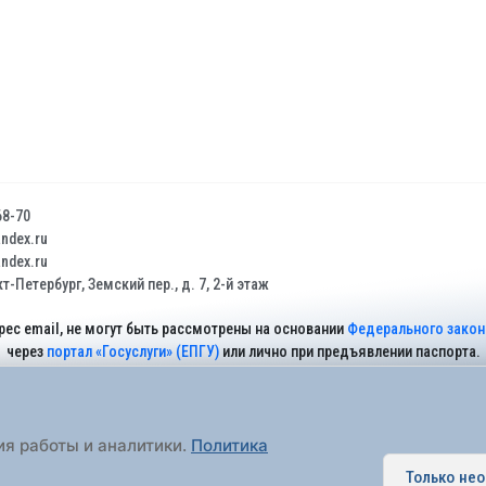
68-70
dex.ru
dex.ru
т-Петербург, Земский пер., д. 7, 2-й этаж
рес email, не могут быть рассмотрены на основании
Федерального закона
через
портал «Госуслуги» (ЕПГУ)
или лично при предъявлении паспорта.
На Сайте действует
Политика обработки персональных данных
.
ия работы и аналитики.
Политика
Только не