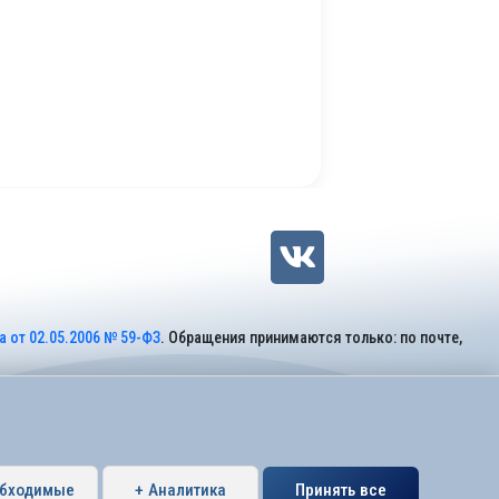
 от 02.05.2006 № 59-ФЗ
. Обращения принимаются только: по почте,
обходимые
+ Аналитика
Принять все