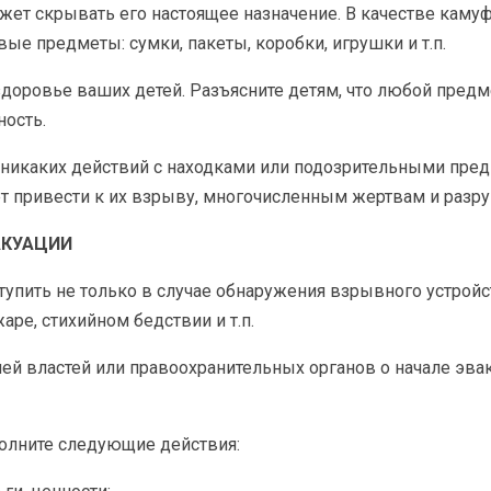
ет скрывать его настоящее назначение. В качестве каму
е предметы: сумки, пакеты, коробки, игрушки и т.п.
здоровье ваших детей. Разъясните детям, что любой предм
ность.
никаких действий с находками или подозрительными пред
т привести к их взрыву, многочисленным жертвам и разр
АКУАЦИИ
упить не только в случае обнаружения взрывного устрой
жаре, стихийном бедствии и т.п.
ей властей или правоохранительных органов о начале эва
полните следующие действия: