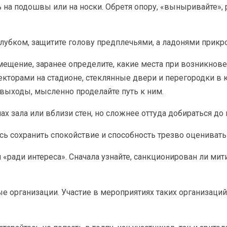
ь на подошвы или на носки. Обретя опору, «выныривайте»,
 клубком, защитите голову предплечьями, а ладонями прикр
ещение, заранее определите, какие места при возникнове
торами на стадионе, стеклянные двери и перегородки в кон
выходы, мысленно проделайте путь к ним.
ах зала или вблизи стен, но сложнее оттуда добираться до
сь сохранить спокойствие и способность трезво оценивать
«ради интереса». Сначала узнайте, санкционирован ли мит
ые организации. Участие в мероприятиях таких организаци