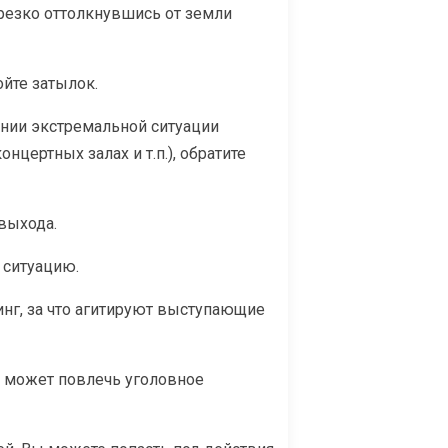
 резко оттолкнувшись от земли
ойте затылок.
нии экстремальной ситуации
цертных залах и т.п.), обратите
 выхода.
 ситуацию.
инг, за что агитируют выступающие
й может повлечь уголовное