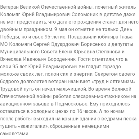
Ветеран Великой Отечественной войны, почетный житель
Коломяг Юрий Владимирович Соломоник в детстве даже
не мог представить, что дата его рождения станет для него
двойным праздником. 9 мая он отметил не только День
Победы, но и свое 95-летие. Поздравили юбиляра Глава
МО Коломяги Сергей Эдуардович Борисенко и депутаты
Муниципального Совета Елена Юрьевна Степанова и
Вячеслав Иванович Бороденчик. Гости отметили, что в
свои 95 лет Юрий Владимирович выглядит гораздо
моложе своих лет, полон сил и энергии. Секретом своего
бодрого долголетия ветеран называет «труд и оптимизм».
Трудовой путь он начал мальчишкой. Во время Великой
Отечественной войны работал слесарем-монтажником на
авиационном заводе в Подмосковье. Ему приходилось
оставаться в холодных цехах по 16 часов. А по ночам
после работы выходил на крыши зданий с ведрами песка
тушить «зажигалки», сброшенные немецкими
самолетами.