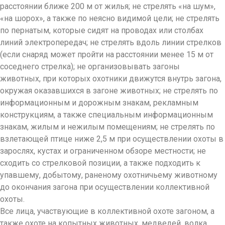
расстоянии ближе 200 м от жилья; не стрелять «на шум»,
«на шорох», а также по неясно видимой цели; не стрелять
по пернатым, которые сидят на проводах или столбах
линий электропередач; не стрелять вдоль линии стрелков
(если снаряд может пройти на расстоянии менее 15 м от
соседнего стрелка); не организовывать загоны
животных, при которых охотники движутся внутрь загона,
окружая оказавшихся в загоне животных; не стрелять по
информационным и дорожным знакам, рекламным
конструкциям, а также специальным информационным
знакам, жилым и нежилым помещениям; не стрелять по
взлетающей птице ниже 2,5 м при осуществлении охоты в
зарослях, кустах и ограниченном обзоре местности; не
сходить со стрелковой позиции, а также подходить к
упавшему, добытому, раненому охотничьему животному
до окончания загона при осуществлении коллективной
охоты.
Все лица, участвующие в коллективной охоте загоном, а
также охоте на копытных животных, медведей, волка,