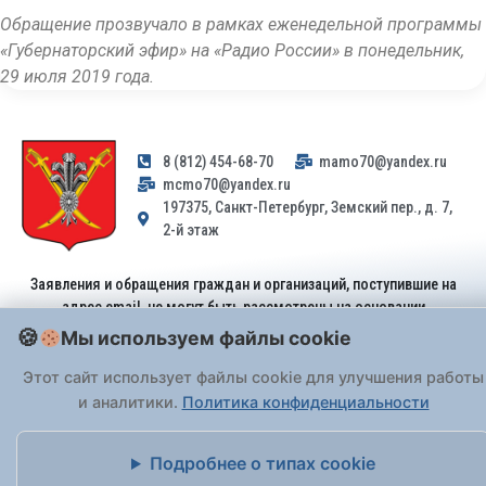
Обращение прозвучало в рамках еженедельной программы
«Губернаторский эфир» на «Радио России» в понедельник,
29 июля 2019 года.
8 (812) 454-68-70
mamo70@yandex.ru
mcmo70@yandex.ru
197375, Санкт-Петербург, Земский пер., д. 7,
2-й этаж
Заявления и обращения граждан и организаций, поступившие на
адрес email, не могут быть рассмотрены на основании
Федерального закона от 02.05.2006 № 59-ФЗ
. Обращения
Мы используем файлы cookie
принимаются только: по почте, через
портал «Госуслуги» (ЕПГУ)
или лично при предъявлении паспорта.
Этот сайт использует файлы cookie для улучшения работы
и аналитики.
Политика конфиденциальности
На Сайте действует
Политика обработки персональных данных
.
Подробнее о типах cookie