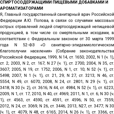
СПИРТОСОДЕРЖАЩИМИ ПИЩЕВЫМИ ДОБАВКАМИ И
АРОМАТИЗАТОРАМИ
Я, Главный государственный санитарный врач Российской
Федерации А.Ю. Попова, в связи со случаями массовых
острых отравлений людей спиртосодержащей непищевой
продукцией, в том числе со смертельными исходами, в
соответствии с Федеральным законом от 30 марта 1999
года
N
52-ФЗ «О санитарно-эпидемиологическом
благополучии населения» (Собрание законодательства
Российской Федерации, 1999,
N
14, ст. 1650; 2002,
N
1 (ч. 1)
ст. 2; 2003,
N
2, ст. 167;
N
27 (ч. 1), ст. 2700; 2004,
N
35, ст.
3607; 2005,
N
19, ст. 1752; 2006,
N
1, ст. 10;
N
52 (ч. 1), ст
5498; 2007,
N
1 (ч. 1), ст. 21, 29;
N
27, ст. 3213;
N
46, ст
5554;
N
49, ст. 6070; 2008,
N
24, ст. 2801;
N
29 (ч. 1), ст.
3418;
N
30 (ч. 2), ст. 3616;
N
44, ст. 4984;
N
52 (ч. 1), ст. 6223;
2009,
N
1, ст. 17; 2010,
N
40, ст. 4969; 2011,
N
1, ст. 6;
N
30 (ч
1), ст. 4563, ст. 4590, ст. 4591, ст. 4596;
N
50, ст. 7359;
2012,
N
24, ст. 3069;
N
26, ст. 3446; 2013,
N
27, ст. 3477;
N
3
(ч. 1), ст. 4079;
N
48, ст. 6165; 2014,
N
26 (ч. 1), ст. 3366, ст