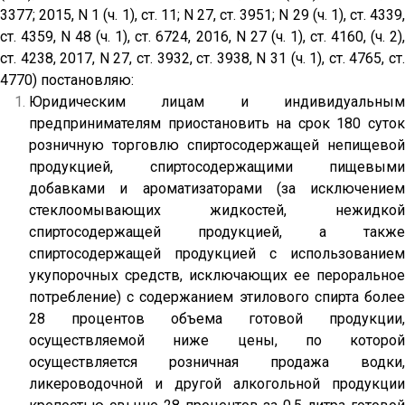
3377; 2015,
N
1 (ч. 1), ст. 11;
N
27, ст. 3951;
N
29 (ч. 1), ст. 4339
ст. 4359,
N
48 (ч. 1), ст. 6724, 2016,
N
27 (ч. 1), ст. 4160, (ч. 2),
ст. 4238, 2017,
N
27, ст. 3932, ст. 3938,
N
31 (ч. 1), ст. 4765, ст
4770) постановляю:
Юридическим лицам и индивидуальным
предпринимателям приостановить на срок 180 суток
розничную торговлю спиртосодержащей непищевой
продукцией, спиртосодержащими пищевыми
добавками и ароматизаторами (за исключением
стеклоомывающих жидкостей, нежидкой
спиртосодержащей продукцией, а также
спиртосодержащей продукцией с использованием
укупорочных средств, исключающих ее пероральное
потребление) с содержанием этилового спирта более
28 процентов объема готовой продукции,
осуществляемой ниже цены, по которой
осуществляется розничная продажа водки,
ликероводочной и другой алкогольной продукции