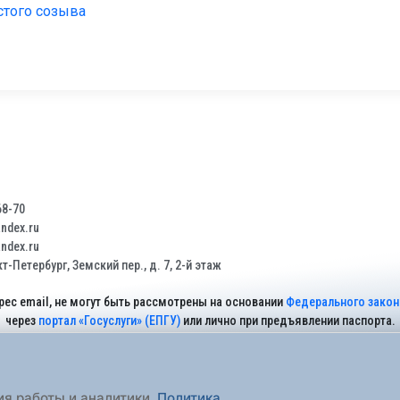
стого созыва
68-70
dex.ru
dex.ru
т-Петербург, Земский пер., д. 7, 2-й этаж
рес email, не могут быть рассмотрены на основании
Федерального закона
через
портал «Госуслуги» (ЕПГУ)
или лично при предъявлении паспорта.
На Сайте действует
Политика обработки персональных данных
.
ия работы и аналитики.
Политика