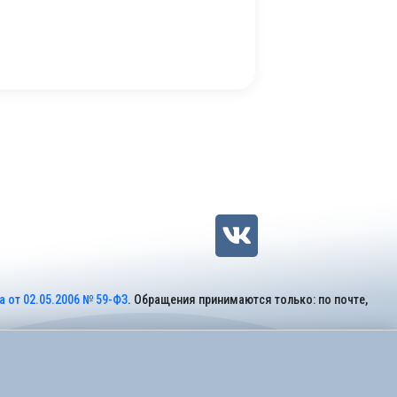
 от 02.05.2006 № 59-ФЗ
. Обращения принимаются только: по почте,