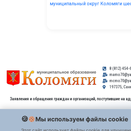
муниципальный округ Коломяги ше
8 (812) 454-
mamo70@yan
mcmo70@yan
197375, Санк
Заявления и обращения граждан и организаций, поступившие на ад
Мы используем файлы cookie
Этот сайт использует файлы cookie для улучшен