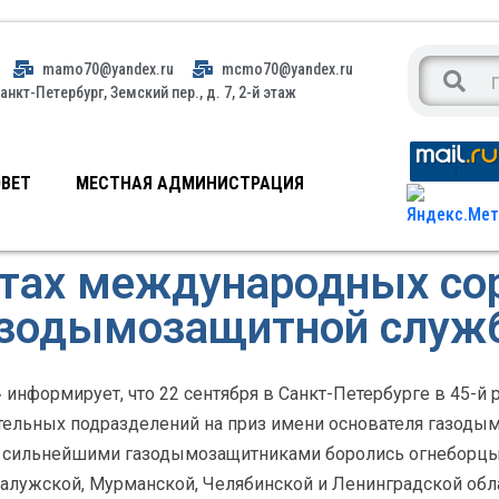
mamo70@yandex.ru
mcmo70@yandex.ru
анкт-Петербург, Земский пер., д. 7, 2-й этаж
ВЕТ
МЕСТНАЯ АДМИНИСТРАЦИЯ
атах международных со
азодымозащитной служ
информирует, что 22 сентября в Санкт-Петербурге в 45-
тельных подразделений на приз имени основателя газоды
ся сильнейшими газодымозащитниками боролись огнеборцы 2
 Калужской, Мурманской, Челябинской и Ленинградской обл