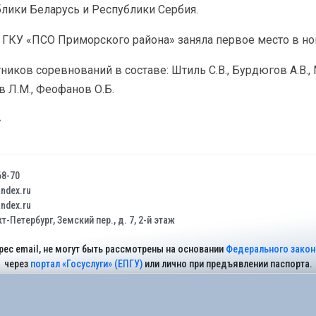
блики Беларусь и Республики Сербия.
 ГКУ «ПСО Приморского района» заняла первое место в н
иков соревнований в составе: Штиль С.В., Бурдюгов А.В., 
в Л.М., Феофанов О.Б.
»
68-70
dex.ru
dex.ru
т-Петербург, Земский пер., д. 7, 2-й этаж
рес email, не могут быть рассмотрены на основании
Федерального закона
через
портал «Госуслуги» (ЕПГУ)
или лично при предъявлении паспорта.
На Сайте действует
Политика обработки персональных данных
.