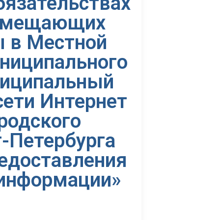
обязательствах
замещающих
 в Местной
униципального
ниципальный
сети Интернет
родского
-Петербурга
редоставления
 информации»