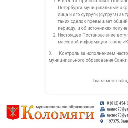
В пп.4 п.3 Приложения к Поста
Петербурга муниципальный окру
лица и его супруги (супруга) з
таких сделок превышает общий д
периоду, и об источниках получ
Настоящее Постановление вступ
массовой информации газете «
3. Контроль за исполнением насто
муниципального образования Санкт
Глава 
8 (812) 454-
mamo70@yan
mcmo70@yan
197375, Санк