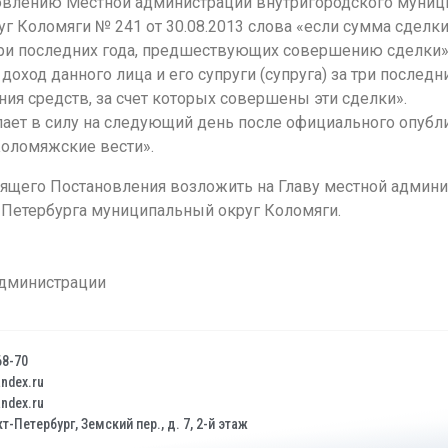
новлению Местной администрации внутригородского муниц
г Коломяги № 241 от 30.08.2013 слова «если сумма сдел
а три последних года, предшествующих совершению сделки
оход данного лица и его супруги (супруга) за три послед
ения средств, за счет которых совершены эти сделки».
ает в силу на следующий день после официального опуб
Коломяжские вести».
ящего Постановления возложить на Главу местной админи
-Петербурга муниципальный округ Коломяги.
местной администрации В.Д.
68-70
dex.ru
dex.ru
т-Петербург, Земский пер., д. 7, 2-й этаж