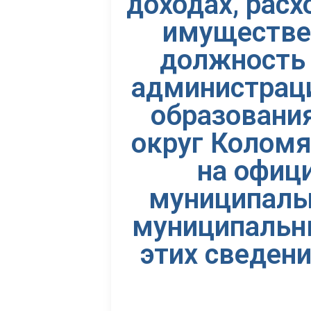
доходах, расх
имуществе
должность
администраци
образовани
округ Коломя
на офиц
муниципаль
муниципальны
этих сведен