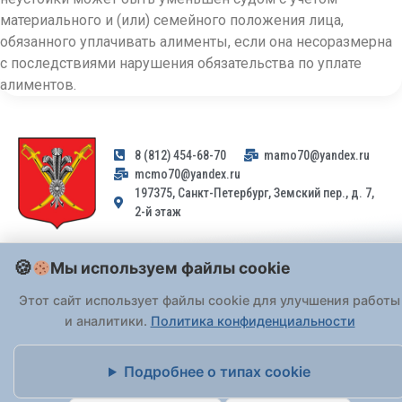
материального и (или) семейного положения лица,
обязанного уплачивать алименты, если она несоразмерна
с последствиями нарушения обязательства по уплате
алиментов.
8 (812) 454-68-70
mamo70@yandex.ru
mcmo70@yandex.ru
197375, Санкт-Петербург, Земский пер., д. 7,
2-й этаж
Заявления и обращения граждан и организаций, поступившие на
Мы используем файлы cookie
адрес email, не могут быть рассмотрены на основании
Федерального закона от 02.05.2006 № 59-ФЗ
. Обращения
Этот сайт использует файлы cookie для улучшения работы
принимаются только: по почте, через
портал «Госуслуги» (ЕПГУ)
и аналитики.
Политика конфиденциальности
или лично при предъявлении паспорта.
Подробнее о типах cookie
На Сайте действует
Политика обработки персональных данных
.