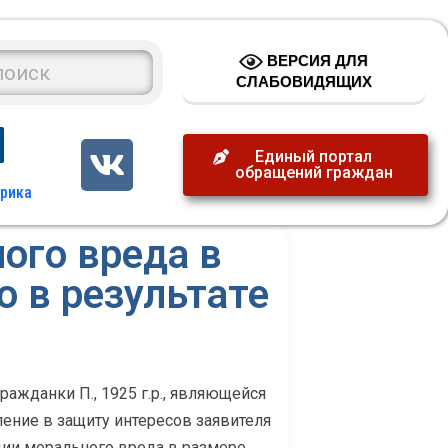
ВЕРСИЯ ДЛЯ
СЛАБОВИДЯЩИХ
Единый портал
обращений граждан
ого вреда в
о в результате
ажданки П., 1925 г.р., являющейся
ление в защиту интересов заявителя
ции морального вреда в размере