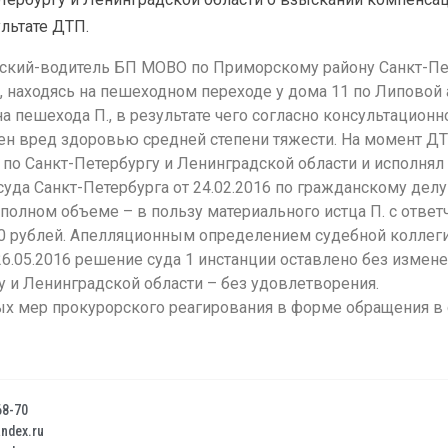
ультате ДТП.
йский-води
тель БП МОВО по Приморскому району Санкт-Пе
находясь на пешеходном переходе у дома 11 по Липовой 
на пешехода П., в результате чего согласно консультацион
нен вред здоровью средней степени тяжести. На момент ДТ
о Санкт-Петербургу и Ленинградской области и исполнял
да Санкт-Петербурга от 24.02.2016 по гражданскому делу
полном объеме – в пользу материального истца П. с отве
00 рублей. Апелляционным определением судебной коллег
 26.05.2016 решение суда 1 инстанции оставлено без изме
 и Ленинградской области – без удовлетворения.
тых мер прокурорского реагирования в форме обращения в
68-70
dex.ru