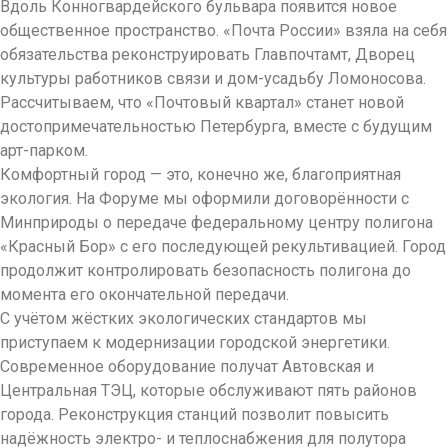
Вдоль Конногвардейского бульвара появится новое
общественное пространство. «Почта России» взяла на себя
обязательства реконструировать Главпочтамт, Дворец
культуры работников связи и дом-усадьбу Ломоносова.
Рассчитываем, что «Почтовый квартал» станет новой
достопримеча­тель­ностью Петербурга, вместе с будущим
арт-парком.
Комфортный город — это, конечно же, благоприятная
экология. На Форуме мы оформили договорённости с
Минприроды о передаче федераль­ному центру полигона
«Красный Бор» с его последующей рекультивацией. Город
продолжит контролировать безопасность полигона до
момента его окончательной передачи.
С учётом жёстких экологических стандартов мы
приступаем к модернизации городской энергетики.
Современное оборудование получат Автовская и
Центральная ТЭЦ, которые обслуживают пять районов
города. Реконструкция станций позволит повысить
надёжность электро- и тепло­снаб­жения для полутора