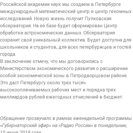
Российской академии наук мы создаём в Петербурге
международный математический центр и центр геномных
исследований. Новую жизнь получит Пулковская
обсерватория. На её базе будет сформирован Центр
обработки астроно­ми­чес­ких данных. Обсерватория
сохранит свой уникальный кол­лек­тив. Будет доступна для
школьников и студентов, для всех петер­бурж­цев и гостей
города.
В заключение отмечу, что мы договорились с
Министерством эко­но­мического развития о расширении
особой экономической зоны в Петро­двор­цовом районе.
Это даст Петербургу около трёх тысяч
высокооплачиваемых рабочих мест и порядка трёх
миллиардов рублей ежегодных отчислений в бюджет.
Обращение прозвучало в рамках еженедельной программы
«Губернаторский эфир» на «Радио России» в понедельник,
10 июня 2019 года.