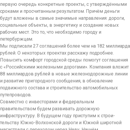
первую очередь конкретные проекты, с утверждёнными
сроками и просчитанным результатом. Причём деньги
будут вложены в самые зна­чимые направления: дороги,
социальные объекты, в энергетику и создание новых
рабочих мест. Это то, что необходимо городу и
петербуржцам.
Мы подписали 27 соглашений более чем на 182 миллиарда
рублей. О некоторых проектах расскажу подробнее.
Повысить комфорт городской среды помогут соглашения
с «Российс­кими железными дорогами». Компания вложит
88 миллиардов рублей в новые железнодорожные линии
и развитие пригородного сооб­ще­ния, в об­нов­ление
подвижного состава и строительство автомобильных
путепроводов.
Совместно с инвесторами и федеральным
правительством будем развивать дорожную
инфраструктуру. В будущем году приступим к строи­
тельству Южно-Волхонской дороги и Южной широтной
магистрали с переходом через Неву. Начнём