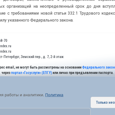
ых организаций на неопределенный срок до дня вступл
ие с требованиями новой статьи 332.1 Трудового кодек
силу указанного Федерального закона.
68-70
dex.ru
dex.ru
т-Петербург, Земский пер., д. 7, 2-й этаж
рес email, не могут быть рассмотрены на основании
Федерального закона
через
портал «Госуслуги» (ЕПГУ)
или лично при предъявлении паспорта.
На Сайте действует
Политика обработки персональных данных
.
ия работы и аналитики.
Политика
Только не
 муниципальное образование города федерального значения Санкт-