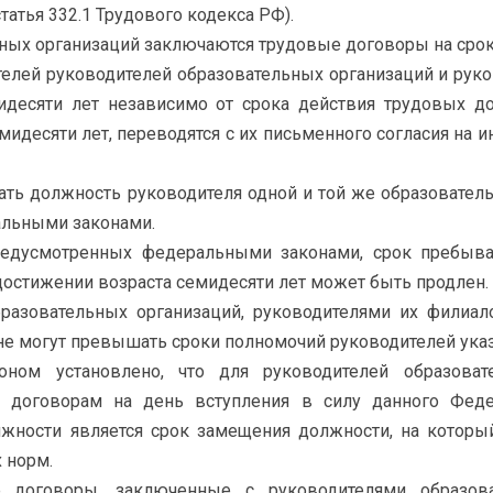
татья 332.1 Трудового кодекса РФ).
ьных организаций заключаются трудовые договоры на срок 
телей руководителей образовательных организаций и рук
идесяти лет независимо от срока действия трудовых д
мидесяти лет, переводятся с их письменного согласия на 
ть должность руководителя одной и той же образователь
альными законами.
редусмотренных федеральными законами, срок пребыва
достижении возраста семидесяти лет может быть продлен.
бразовательных организаций, руководителями их филиа
не могут превышать сроки полномочий руководителей ука
ном установлено, что для руководителей образоват
договорам на день вступления в силу данного Феде
ности является срок замещения должности, на который
 норм.
е договоры, заключенные с руководителями образова