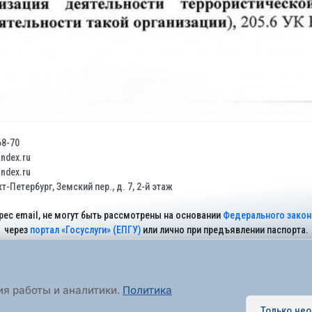
68-70
dex.ru
dex.ru
т-Петербург, Земский пер., д. 7, 2-й этаж
рес email, не могут быть рассмотрены на основании
Федерального закона
через
портал «Госуслуги» (ЕПГУ)
или лично при предъявлении паспорта.
На Сайте действует
Политика обработки персональных данных
.
ия работы и аналитики.
Политика
Только не