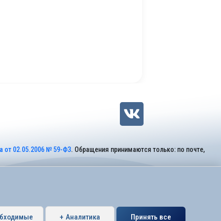
 от 02.05.2006 № 59-ФЗ
. Обращения принимаются только: по почте,
обходимые
+ Аналитика
Принять все