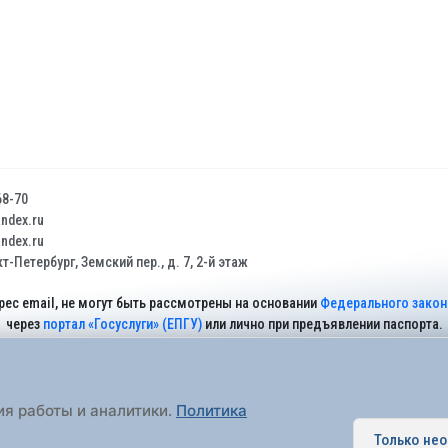
68-70
dex.ru
dex.ru
т-Петербург, Земский пер., д. 7, 2-й этаж
рес email, не могут быть рассмотрены на основании
Федерального закона
через
портал «Госуслуги» (ЕПГУ)
или лично при предъявлении паспорта.
На Сайте действует
Политика обработки персональных данных
.
ия работы и аналитики.
Политика
Только не