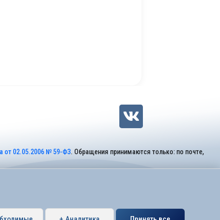
 от 02.05.2006 № 59-ФЗ
. Обращения принимаются только: по почте,
обходимые
+ Аналитика
Принять все