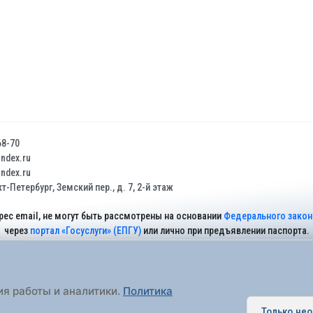
68-70
dex.ru
dex.ru
т-Петербург, Земский пер., д. 7, 2-й этаж
рес email, не могут быть рассмотрены на основании
Федерального закона
через
портал «Госуслуги» (ЕПГУ)
или лично при предъявлении паспорта.
На Сайте действует
Политика обработки персональных данных
.
ия работы и аналитики.
Политика
Только не