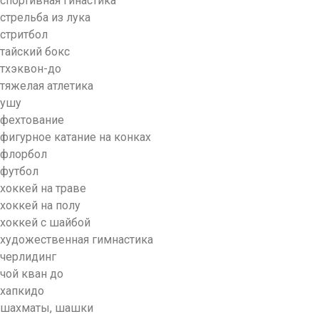
спортивная гинастика
стрельба из лука
стритбол
тайский бокс
тхэквон-до
тяжелая атлетика
ушу
фехтование
фигурное катание на конках
флорбол
футбол
хоккей на траве
хоккей на полу
хоккей с шайбой
художественная гимнастика
черлидинг
чой кван до
хапкидо
шахматы, шашки