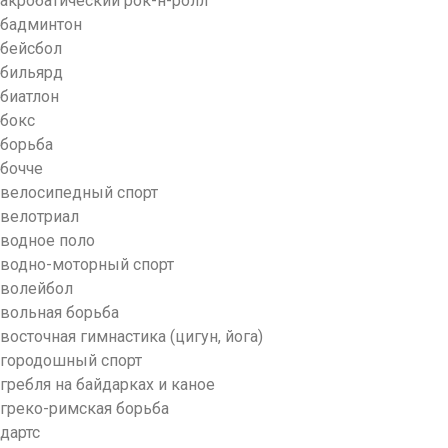
акробатический рок-н-ролл
бадминтон
бейсбол
бильярд
биатлон
бокс
борьба
бочче
велосипедный спорт
велотриал
водное поло
водно-моторный спорт
волейбол
вольная борьба
восточная гимнастика (цигун, йога)
городошный спорт
гребля на байдарках и каное
греко-римская борьба
дартс