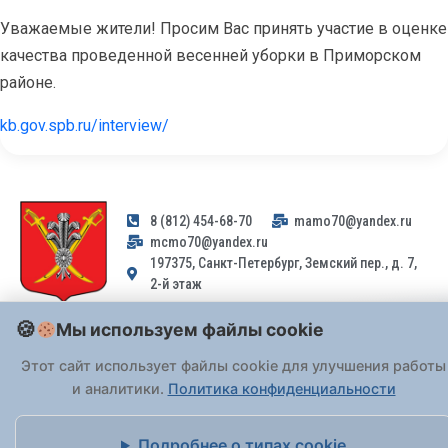
Уважаемые жители! Просим Вас принять участие в оценке
качества проведенной весенней уборки в Приморском
районе.
kb.gov.spb.ru/interview/
8 (812) 454-68-70
mamo70@yandex.ru
mcmo70@yandex.ru
197375, Санкт-Петербург, Земский пер., д. 7,
2-й этаж
Мы используем файлы cookie
Заявления и обращения граждан и организаций, поступившие на
адрес email, не могут быть рассмотрены на основании
Этот сайт использует файлы cookie для улучшения работы
Федерального закона от 02.05.2006 № 59-ФЗ
. Обращения
и аналитики.
Политика конфиденциальности
принимаются только: по почте, через
портал «Госуслуги» (ЕПГУ)
или лично при предъявлении паспорта.
Подробнее о типах cookie