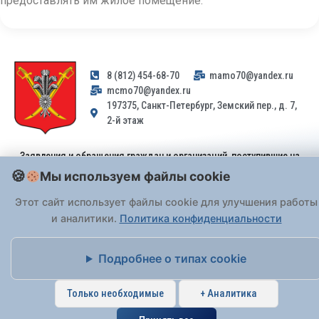
предоставлять им жилое помещение.
8 (812) 454-68-70
mamo70@yandex.ru
mcmo70@yandex.ru
197375, Санкт-Петербург, Земский пер., д. 7,
2-й этаж
Заявления и обращения граждан и организаций, поступившие на
адрес email, не могут быть рассмотрены на основании
Мы используем файлы cookie
Федерального закона от 02.05.2006 № 59-ФЗ
. Обращения
принимаются только: по почте, через
портал «Госуслуги» (ЕПГУ)
Этот сайт использует файлы cookie для улучшения работы
или лично при предъявлении паспорта.
и аналитики.
Политика конфиденциальности
На Сайте действует
Политика обработки персональных данных
.
Подробнее о типах cookie
Только необходимые
+ Аналитика