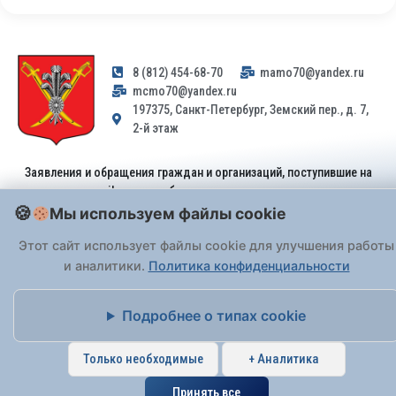
8 (812) 454-68-70
mamo70@yandex.ru
mcmo70@yandex.ru
197375, Санкт-Петербург, Земский пер., д. 7,
2-й этаж
Заявления и обращения граждан и организаций, поступившие на
адрес email, не могут быть рассмотрены на основании
Федерального закона от 02.05.2006 № 59-ФЗ
. Обращения
Мы используем файлы cookie
принимаются только: по почте, через
портал «Госуслуги» (ЕПГУ)
Этот сайт использует файлы cookie для улучшения работы
или лично при предъявлении паспорта.
и аналитики.
Политика конфиденциальности
На Сайте действует
Политика обработки персональных данных
.
Подробнее о типах cookie
Только необходимые
+ Аналитика
Принять все