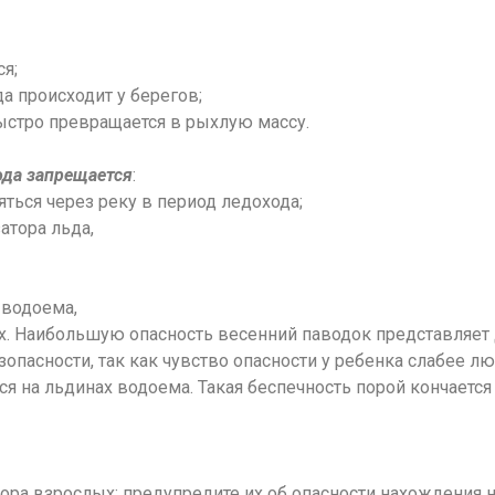
ся;
да происходит у берегов;
быстро превращается в рыхлую массу.
ода запрещается
:
яться через реку в период ледохода;
затора льда,
 водоема,
них. Наибольшую опасность весенний паводок представляет 
зопасности, так как чувство опасности у ребенка слабее л
ся на льдинах водоема. Такая беспечность порой кончается
зора взрослых; предупредите их об опасности нахождения 