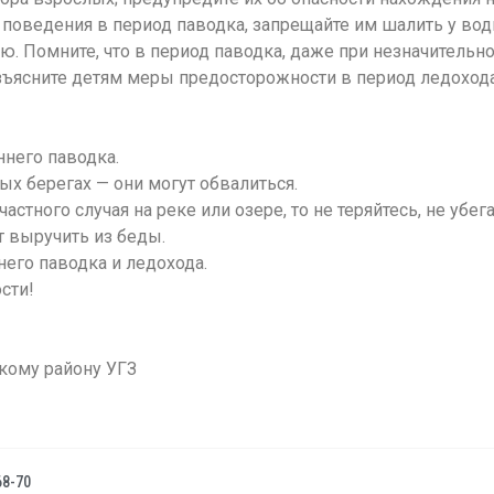
 поведения в период паводка, запрещайте им шалить у вод
ью. Помните, что в период паводка, даже при незначительн
азъясните детям меры предосторожности в период ледохода
ннего паводка.
ых берегах — они могут обвалиться.
астного случая на реке или озере, то не теряйтесь, не убег
 выручить из беды.
его паводка и ледохода.
сти!
кому району УГЗ
у
68-70