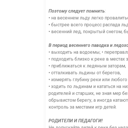
Поэтому следует помнить
:
• на весеннем льду легко провалить
• быстрее всего процесс распада ль
• весенний лед, покрытый снегом, 
В период весеннего паводка и ледох
• выходить на водоемы; • переправл
• подходить близко к реке в местах 
• приближаться к ледяным заторам,
• отталкивать льдины от берегов,
• измерять глубину реки или любого
• ходить по льдинам и кататься на 
родителей и старших, не зная мер бе
обрывистом берегу, а иногда катают
контроль за местами игр детей.
РОДИТЕЛИ И ПЕДАГОГИ!
Не допускайте детей к реке без над