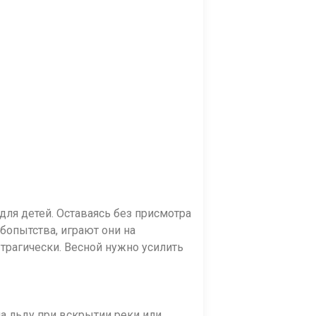
для детей. Оставаясь без присмотра
юбопытства, играют они на
 трагически. Весной нужно усилить
на льду при вскрытии реки или