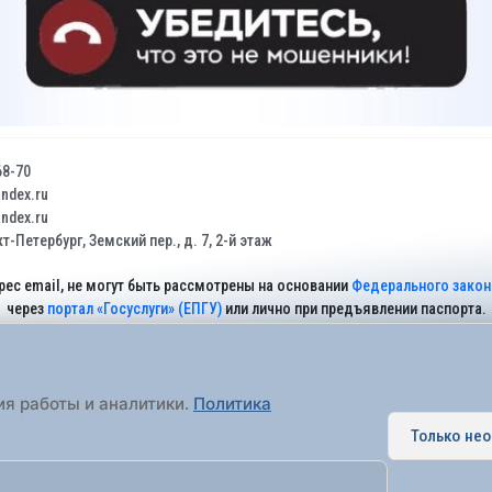
68-70
dex.ru
dex.ru
т-Петербург, Земский пер., д. 7, 2-й этаж
рес email, не могут быть рассмотрены на основании
Федерального закона
через
портал «Госуслуги» (ЕПГУ)
или лично при предъявлении паспорта.
На Сайте действует
Политика обработки персональных данных
.
ия работы и аналитики.
Политика
Только не
 муниципальное образование города федерального значения Санкт-