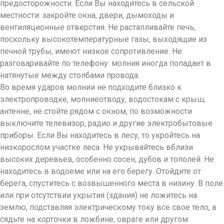
предосторожности
. Если Вы находитесь в сельской
местности: закройте окна, двери, дымоходы и
вентиляционные отверстия. Не растапливайте печь,
поскольку высокотемператур
ные газы, выходящие из
печной трубы, имеют низкое сопротивление. Не
разговаривайте по телефону: молния иногда попадает в
натянутые между столбами провода.
Во время ударов молнии не подходите близко к
электропроводке, молниеотводу, водостокам с крыш,
антенне, не стойте рядом с окном, по возможности
выключите телевизор, радио и другие электробытовые
приборы. Если Вы находитесь в лесу, то укройтесь на
низкорослом участке леса. Не укрывайтесь вблизи
высоких деревьев, особенно сосен, дубов и тополей. Не
находитесь в водоеме или на его берегу. Отойдите от
берега, спуститесь с возвышенного места в низину. В поле
или при отсутствии укрытия (здания) не ложитесь на
землю, подставляя электрическому току все свое тело, а
сядьте на корточки в ложбине, овраге или другом