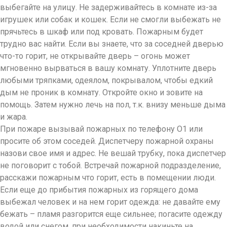
выбегайте на улицу. Не задерживайтесь в комнате из-за
игрушек или собак и кошек. Если не смогли выбежать не
прячьтесь в шкаф или под кровать. Пожарным будет
трудно вас найти. Если вы знаете, что за соседней дверью
что-то горит, не открывайте дверь – огонь может
мгновенно вырваться в вашу комнату. Уплотните дверь
любыми тряпками, одеялом, покрывалом, чтобы едкий
дым не проник в комнату. Откройте окно и зовите на
помощь. Затем нужно лечь на пол, т.к. внизу меньше дыма
и жара.
При пожаре вызывай пожарных по телефону О1 или
просите об этом соседей. Диспетчеру пожарной охраны
назови свое имя и адрес. Не вешай трубку, пока диспетчер
не поговорит с тобой. Встречай пожарной подразделение,
расскажи пожарным что горит, есть в помещении люди.
Если еще до прибытия пожарных из горящего дома
выбежал человек и на нем горит одежда: не давайте ему
бежать – пламя разгорится еще сильнее; погасите одежду
водой или снегом, при необходимости накиньте на