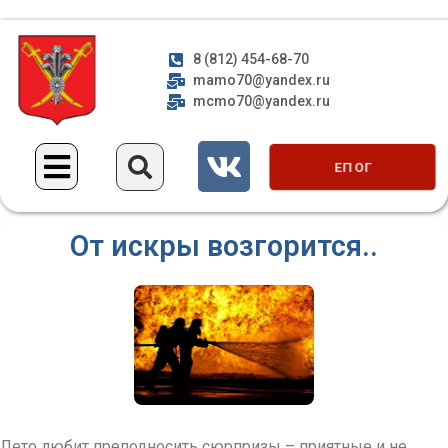
8 (812) 454-68-70
mamo70@yandex.ru
mcmo70@yandex.ru
ЕП ОГ
От искры возгорится..
Лето любит преподносить сюрпризы – приятные и не