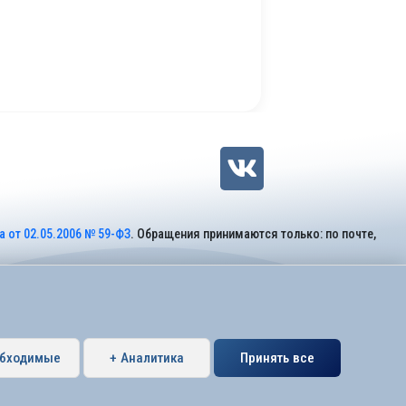
 от 02.05.2006 № 59-ФЗ
. Обращения принимаются только: по почте,
обходимые
+ Аналитика
Принять все
Петербурга муниципальный округ Коломяги.