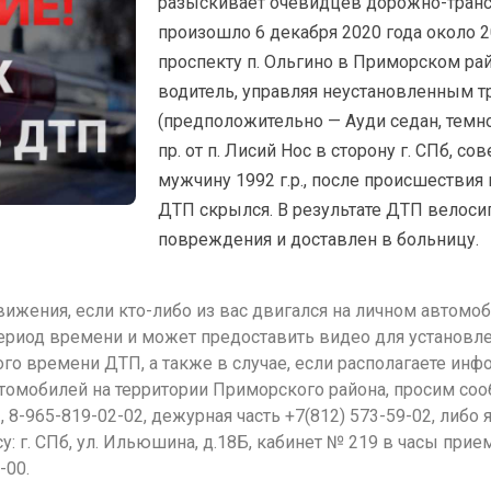
разыскивает очевидцев дорожно-транс
произошло 6 декабря 2020 года около 20
проспекту п. Ольгино в Приморском рай
водитель, управляя неустановленным 
(предположительно — Ауди седан, темно
пр. от п. Лисий Нос в сторону г. СПб, с
мужчину 1992 г.р., после происшествия
ДТП скрылся. В результате ДТП велоси
повреждения и доставлен в больницу.
жения, если кто-либо из вас двигался на личном автомо
ериод времени и может предоставить видео для установле
го времени ДТП, а также в случае, если располагаете ин
томобилей на территории Приморского района, просим со
2, 8-965-819-02-02, дежурная часть +7(812) 573-59-02, либ
: г. СПб, ул. Ильюшина, д.18Б, кабинет № 219 в часы прие
-00.