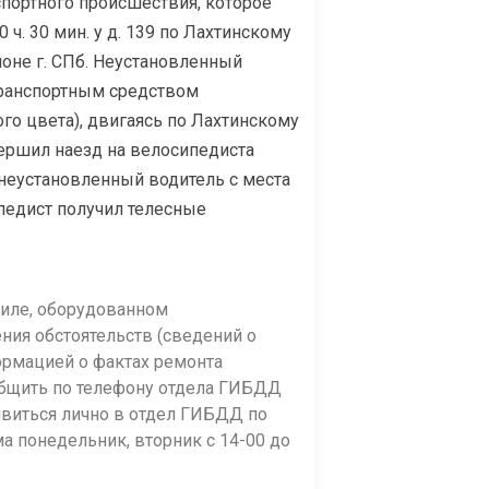
портного происшествия, которое
 ч. 30 мин. у д. 139 по Лахтинскому
оне г. СПб. Неустановленный
транспортным средством
го цвета), двигаясь по Лахтинскому
овершил наезд на велосипедиста
 неустановленный водитель с места
педист получил телесные
биле, оборудованном
ния обстоятельств (сведений о
формацией о фактах ремонта
общить по телефону отдела ГИБДД
о явиться лично в отдел ГИБДД по
ма понедельник, вторник с 14-00 до