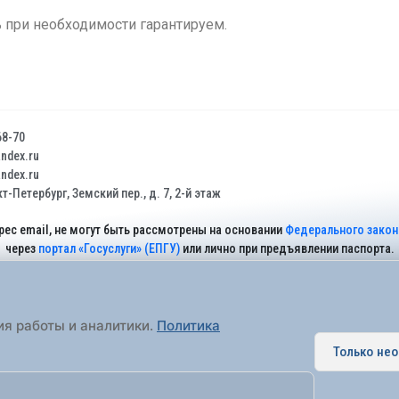
 при необходимости гарантируем.
68-70
dex.ru
dex.ru
т-Петербург, Земский пер., д. 7, 2-й этаж
рес email, не могут быть рассмотрены на основании
Федерального закона
через
портал «Госуслуги» (ЕПГУ)
или лично при предъявлении паспорта.
На Сайте действует
Политика обработки персональных данных
.
ия работы и аналитики.
Политика
Только не
 муниципальное образование города федерального значения Санкт-