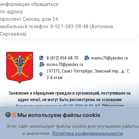
информации обращаться
по адресу:
проспект Сизова, дом 24.
мобильный телефон: 8-921-383-38-48 (Антонина
Сергеевна)
8 (812) 454-68-70
mamo70@yandex.ru
mcmo70@yandex.ru
197375, Санкт-Петербург, Земский пер., д. 7,
2-й этаж
Заявления и обращения граждан и организаций, поступившие на
адрес email, не могут быть рассмотрены на основании
Федерального закона от 02.05.2006 № 59-ФЗ
. Обращения
принимаются только: по почте, через
портал «Госуслуги» (ЕПГУ)
Мы используем файлы cookie
или лично при предъявлении паспорта.
Этот сайт использует файлы cookie для улучшения работы
и аналитики.
Политика конфиденциальности
На Сайте действует
Политика обработки персональных данных
.