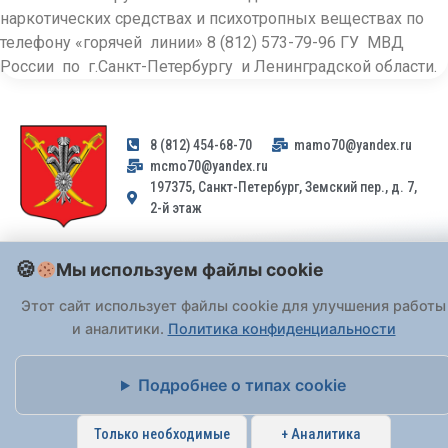
наркотических средствах и психотропных веществах по
телефону «горячей линии» 8 (812) 573-79-96 ГУ МВД
России по г.Санкт-Петербургу и Ленинградской области.
8 (812) 454-68-70
mamo70@yandex.ru
mcmo70@yandex.ru
197375, Санкт-Петербург, Земский пер., д. 7,
2-й этаж
Заявления и обращения граждан и организаций, поступившие на
Мы используем файлы cookie
адрес email, не могут быть рассмотрены на основании
Федерального закона от 02.05.2006 № 59-ФЗ
. Обращения
Этот сайт использует файлы cookie для улучшения работы
принимаются только: по почте, через
портал «Госуслуги» (ЕПГУ)
и аналитики.
Политика конфиденциальности
или лично при предъявлении паспорта.
Подробнее о типах cookie
На Сайте действует
Политика обработки персональных данных
.
Только необходимые
+ Аналитика