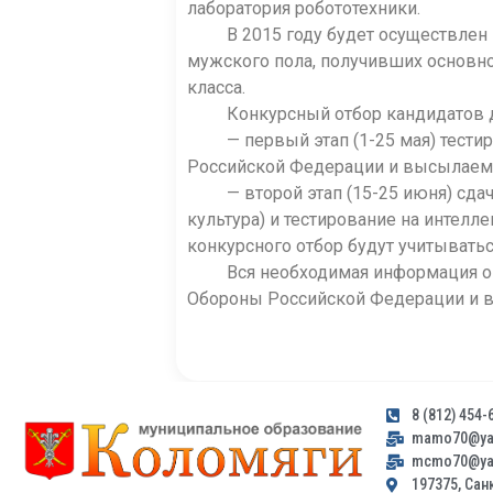
лаборатория робототехники.
В 2015 году будет осуществлен наб
мужского пола, получивших основн
класса.
Конкурсный отбор кандидатов для 
— первый этап (1-25 мая) тестиро
Российской Федерации и высылаемы
— второй этап (15-25 июня) сдача
культура) и тестирование на интелл
конкурсного отбор будут учитыватьс
Вся необходимая информация о кад
Обороны Российской Федерации и в
8 (812) 454-
mamo70@yan
mcmo70@yan
197375, Санк