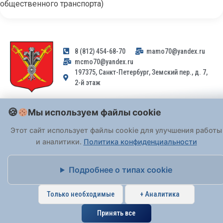
общественного транспорта)
8 (812) 454-68-70
mamo70@yandex.ru
mcmo70@yandex.ru
197375, Санкт-Петербург, Земский пер., д. 7,
2-й этаж
Заявления и обращения граждан и организаций, поступившие на
Мы используем файлы cookie
адрес email, не могут быть рассмотрены на основании
Федерального закона от 02.05.2006 № 59-ФЗ
. Обращения
Этот сайт использует файлы cookie для улучшения работы
принимаются только: по почте, через
портал «Госуслуги» (ЕПГУ)
и аналитики.
Политика конфиденциальности
или лично при предъявлении паспорта.
Подробнее о типах cookie
На Сайте действует
Политика обработки персональных данных
.
Только необходимые
+ Аналитика
Принять все