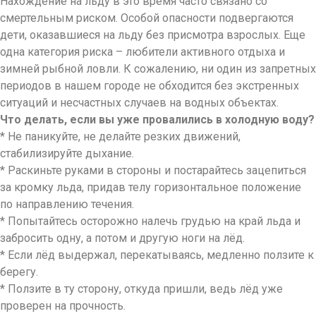
Нахождение на льду в это время часто связано со
смертельным риском. Особой опасности подвергаются
дети, оказавшиеся на льду без присмотра взрослых. Еще
одна категория риска – любители активного отдыха и
зимней рыбной ловли. К сожалению, ни один из запретных
периодов в нашем городе не обходится без экстренных
ситуаций и несчастных случаев на водных объектах.
Что делать, если вы уже провалились в холодную воду?
* Не паникуйте, не делайте резких движений,
стабилизируйте дыхание.
* Раскиньте руками в стороны и постарайтесь зацепиться
за кромку льда, придав телу горизонтальное положение
по направлению течения.
* Попытайтесь осторожно налечь грудью на край льда и
забросить одну, а потом и другую ноги на лёд.
* Если лёд выдержал, перекатываясь, медленно ползите к
берегу.
* Ползите в ту сторону, откуда пришли, ведь лёд уже
проверен на прочность.