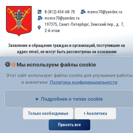
8 (812) 454-68-70
mamo70@yandex.ru
mcmo70@yandex.ru
197375, Санкт-Петербург, Земский пер., д. 7,
2-й этаж
Заявления и обращения граждан и организаций, поступившие на
адрес email, не могут быть рассмотрены на основании
Федерального закона от 02.05.2006 № 59-ФЗ
. Обращения
Мы используем файлы cookie
принимаются только: по почте, через
портал «Госуслуги» (ЕПГУ)
или лично при предъявлении паспорта.
Этот сайт использует файлы cookie для улучшения работы
и аналитики.
Политика конфиденциальности
На Сайте действует
Политика обработки персональных данных
.
Подробнее о типах cookie
Только необходимые
+ Аналитика
Принять все