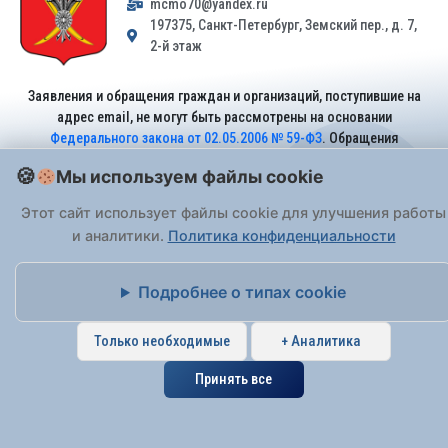
mcmo70@yandex.ru
197375, Санкт-Петербург, Земский пер., д. 7,
2-й этаж
Заявления и обращения граждан и организаций, поступившие на
адрес email, не могут быть рассмотрены на основании
Федерального закона от 02.05.2006 № 59-ФЗ
. Обращения
принимаются только: по почте, через
портал «Госуслуги» (ЕПГУ)
Мы используем файлы cookie
или лично при предъявлении паспорта.
Этот сайт использует файлы cookie для улучшения работы
и аналитики.
Политика конфиденциальности
На Сайте действует
Политика обработки персональных данных
.
Подробнее о типах cookie
Только необходимые
+ Аналитика
Принять все