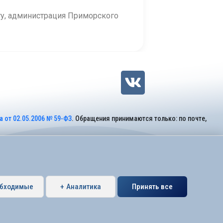
гу, администрация Приморского
 от 02.05.2006 № 59-ФЗ
. Обращения принимаются только: по почте,
обходимые
+ Аналитика
Принять все
Петербурга муниципальный округ Коломяги.