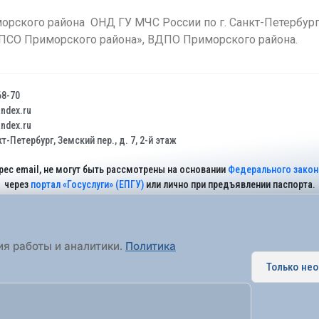
орского района ОНД ГУ МЧС России по г. Санкт-Петербур
 «ПСО Приморского района», ВДПО Приморского района.
68-70
dex.ru
dex.ru
т-Петербург, Земский пер., д. 7, 2-й этаж
рес email, не могут быть рассмотрены на основании
Федерального закона
через
портал «Госуслуги» (ЕПГУ)
или лично при предъявлении паспорта.
На Сайте действует
Политика обработки персональных данных
.
ия работы и аналитики.
Политика
Только не
 муниципальное образование города федерального значения Санкт-