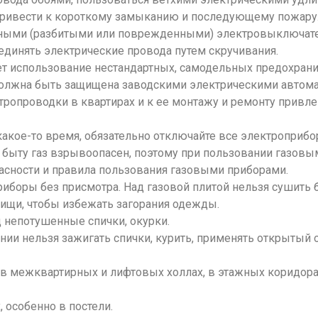
ривести к короткому замыканию и последующему пожару
вными (разбитыми или поврежденными) электровыключате
единять электрические провода путем скручивания.
т использование нестандартных, самодельных предохрани
должна быть защищена заводскими электрическими автома
тропроводки в квартирах и к ее монтажу и ремонту прив
какое-то время, обязательно отключайте все электроприбо
 быту газ взрывоопасен, поэтому при пользовании газов
асности и правила пользования газовыми приборами.
иборы без присмотра. Над газовой плитой нельзя сушить б
пищи, чтобы избежать загорания одежды.
 непотушенные спички, окурки.
нии нельзя зажигать спички, курить, применять открытый 
), в межквартирных и лифтовых холлах, в этажных коридор
 особенно в постели.