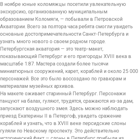
В ноябре юные коломяжцы посетили увлекательную
экскурсию, организованную муниципальным
образованием Коломяги, — побывали в Петровской
Акватории. Всего за полтора часа ребята смогли увидеть
основные достопримечательности Санкт-Петербурга и
узнать много нового о своем родном городе.
Петербургская акватория — это театр-макет,
показывающий Петербург и его пригороды XVIII века в
масштабе 1:87. Мастера создали более тысячи
миниатюрных сооружений, карет, кораблей и около 25 000
персонажей. Все это было воссоздано по гравюрам и
материалам музейных архивов.
На макете оживает старинный Петербург. Персонажи
танцуют на балах, гуляют, трудятся, сражаются из-за дам,
запускают воздушного змея. Здесь можно наблюдать
приезд Екатерины II в Петергоф, увидеть сражение
кораблей и узнать, что в XVIII веке персидские слоны
гуляли по Невскому проспекту. Это действительно
исторический факт — слоны в Петербург прибыли из