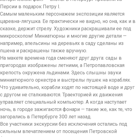
Персии в подарок Петру I.
Самым маленьким персонажем экспозиции является
царевна-лягушка. Ее практически не видно, но она, как и в
сказке, держит стрелу. Художники раскрашивали ее под
микроскопом! Миниатюрны и многие другие детали —
например, апельсины на деревьях в саду сделаны из
пшена и раскрашены также вручную.
На макете времена года сменяют друг друга: сады в
пригородах изображены летними, а Петропавловская
крепость окружена льдинами. Здесь слышны звуки
миниатюрного оркестра и выстрелы пушек на кораблях.
Что удивительно, корабли ходят по настоящей воде и друг
с другом не сталкиваются. Траекторией их движения
управляет специальный компьютер. А когда наступает
ночь, в городе зажигаются фонари — такие же, как те, что
загорались в Петербурге 300 лет назад.
Все участники экскурсии без исключения остались под
сильным впечатлением от посещения Петровской