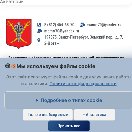
Акватории.
8 (812) 454-68-70
mamo70@yandex.ru
mcmo70@yandex.ru
197375, Санкт-Петербург, Земский пер., д. 7,
2-й этаж
Заявления и обращения граждан и организаций, поступившие на
адрес email, не могут быть рассмотрены на основании
Мы используем файлы cookie
Федерального закона от 02.05.2006 № 59-ФЗ
. Обращения
Этот сайт использует файлы cookie для улучшения работы
принимаются только: по почте, через
портал «Госуслуги» (ЕПГУ)
или лично при предъявлении паспорта.
и аналитики.
Политика конфиденциальности
На Сайте действует
Подробнее о типах cookie
Политика обработки персональных данных
.
Только необходимые
+ Аналитика
Принять все