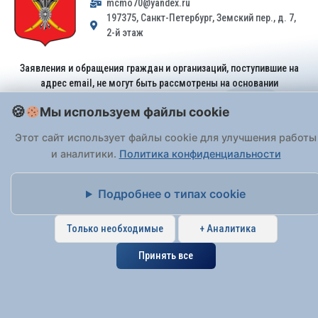
mcmo70@yandex.ru
197375, Санкт-Петербург, Земский пер., д. 7,
2-й этаж
Заявления и обращения граждан и организаций, поступившие на
адрес email, не могут быть рассмотрены на основании
Федерального закона от 02.05.2006 № 59-ФЗ
. Обращения
Мы используем файлы cookie
принимаются только: по почте, через
портал «Госуслуги» (ЕПГУ)
или лично при предъявлении паспорта.
Этот сайт использует файлы cookie для улучшения работы
и аналитики.
Политика конфиденциальности
На Сайте действует
Политика обработки персональных данных
.
Подробнее о типах cookie
Только необходимые
+ Аналитика
Принять все