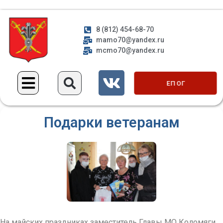
8 (812) 454-68-70
mamo70@yandex.ru
mcmo70@yandex.ru
ЕП ОГ
Подарки ветеранам
На майских праздниках заместитель Главы МО Коломяги