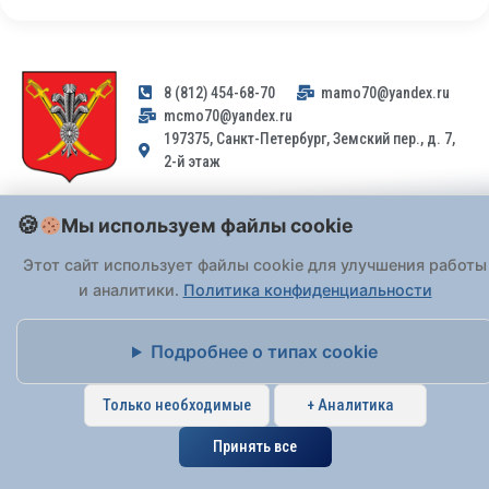
8 (812) 454-68-70
mamo70@yandex.ru
mcmo70@yandex.ru
197375, Санкт-Петербург, Земский пер., д. 7,
2-й этаж
Заявления и обращения граждан и организаций, поступившие на
Мы используем файлы cookie
адрес email, не могут быть рассмотрены на основании
Федерального закона от 02.05.2006 № 59-ФЗ
. Обращения
Этот сайт использует файлы cookie для улучшения работы
принимаются только: по почте, через
портал «Госуслуги» (ЕПГУ)
и аналитики.
Политика конфиденциальности
или лично при предъявлении паспорта.
Подробнее о типах cookie
На Сайте действует
Политика обработки персональных данных
.
Только необходимые
+ Аналитика
Принять все