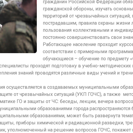
гражданин Российской Федерации обяза
гражданской обороны, изучать основны
территорий от чрезвычайных ситуаций,
пострадавшим, правила охраны жизни л
пользования коллективными и индиви
постоянно совершенствовать свои знан
Работающее население проходит курсов
соответствии с примерными программа
обучающиеся – обучение по предмету 
специалисты проходят подготовку в учебно-методических ц
епления знаний проводятся различные виды учений и трен
ия осуществляется в создаваемых муниципальными обра
ащите от чрезвычайных ситуаций (УКП ГОЧС), а также мет
матике ГО и защиты от ЧС: беседы, лекции, вечера вопросо
униципальными образованиями города распространяются бу
ципальными образованиями, может быть развернута темат
ащиты, приборы химической и радиационной разведки, тр
ик, уполномоченный на решение вопросов ГОЧС, покажет 