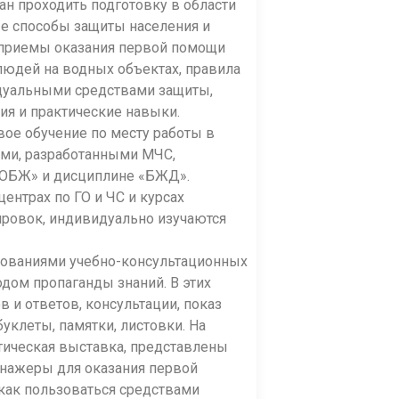
н проходить подготовку в области
е способы защиты населения и
 приемы оказания первой помощи
юдей на водных объектах, правила
дуальными средствами защиты,
ия и практические навыки.
ое обучение по месту работы в
ми, разработанными МЧС,
«ОБЖ» и дисциплине «БЖД».
ентрах по ГО и ЧС и курсах
ировок, индивидуально изучаются
зованиями учебно-консультационных
одом пропаганды знаний. В этих
в и ответов, консультации, показ
клеты, памятки, листовки. На
ическая выставка, представлены
енажеры для оказания первой
как пользоваться средствами