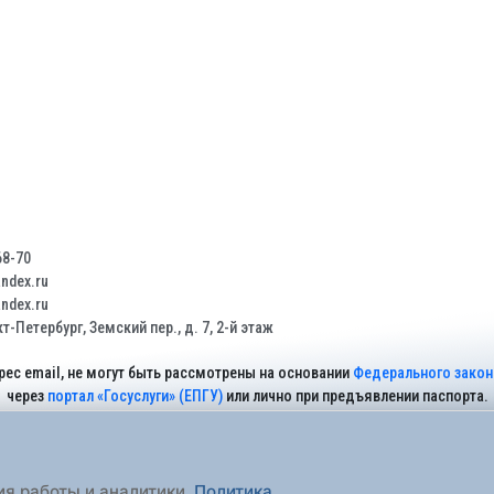
68-70
dex.ru
dex.ru
т-Петербург, Земский пер., д. 7, 2-й этаж
рес email, не могут быть рассмотрены на основании
Федерального закона
через
портал «Госуслуги» (ЕПГУ)
или лично при предъявлении паспорта.
На Сайте действует
Политика обработки персональных данных
.
ия работы и аналитики.
Политика