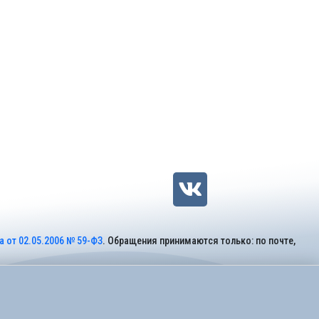
 от 02.05.2006 № 59-ФЗ
. Обращения принимаются только: по почте,