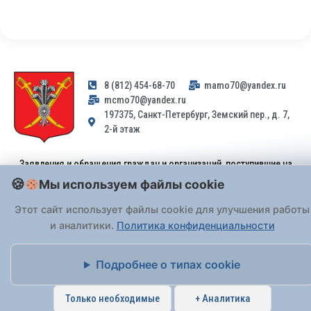
8 (812) 454-68-70
mamo70@yandex.ru
mcmo70@yandex.ru
197375, Санкт-Петербург, Земский пер., д. 7,
2-й этаж
Заявления и обращения граждан и организаций, поступившие на
адрес email, не могут быть рассмотрены на основании
Мы используем файлы cookie
Федерального закона от 02.05.2006 № 59-ФЗ
. Обращения
принимаются только: по почте, через
портал «Госуслуги» (ЕПГУ)
Этот сайт использует файлы cookie для улучшения работы
или лично при предъявлении паспорта.
и аналитики.
Политика конфиденциальности
На Сайте действует
Политика обработки персональных данных
.
Подробнее о типах cookie
Только необходимые
+ Аналитика