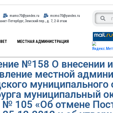
mamo70@yandex.ru
mcmo70@yandex.ru
анкт-Петербург, Земский пер., д. 7, 2-й этаж
ВЕТ
МЕСТНАЯ АДМИНИСТРАЦИЯ
ние №158 О внесении 
вление местной админ
дского муниципального 
урга муниципальный о
4 № 105 «Об отмене По