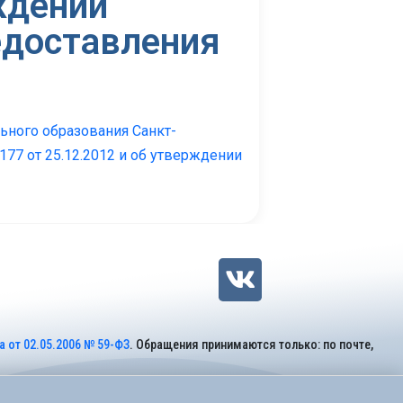
ждении
едоставления
ьного образования Санкт-
77 от 25.12.2012 и об утверждении
 от 02.05.2006 № 59-ФЗ
. Обращения принимаются только: по почте,