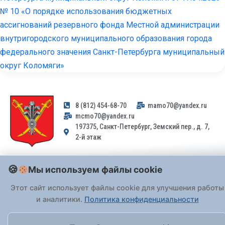
№ 10 «О порядке использования бюджетных
ассигнований резервного фонда Местной администрации
внутригородского муниципального образования города
федерального значения Санкт-Петербурга муниципальный
округ Коломяги»
8 (812) 454-68-70
mamo70@yandex.ru
mcmo70@yandex.ru
197375, Санкт-Петербург, Земский пер., д. 7,
2-й этаж
Заявления и обращения граждан и организаций, поступившие на
Мы используем файлы cookie
адрес email, не могут быть рассмотрены на основании
Федерального закона от 02.05.2006 № 59-ФЗ
. Обращения
Этот сайт использует файлы cookie для улучшения работы
принимаются только: по почте, через
портал «Госуслуги» (ЕПГУ)
и аналитики.
Политика конфиденциальности
или лично при предъявлении паспорта.