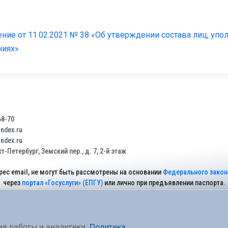
ние от 11.02.2021 № 38 «Об утверждении состава лиц, уп
ниях»
68-70
dex.ru
dex.ru
т-Петербург, Земский пер., д. 7, 2-й этаж
рес email, не могут быть рассмотрены на основании
Федерального закона
через
портал «Госуслуги» (ЕПГУ)
или лично при предъявлении паспорта.
На Сайте действует
Политика обработки персональных данных
.
ия работы и аналитики.
Политика