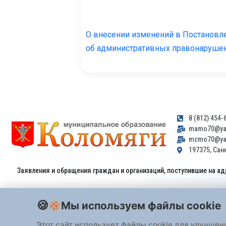
О внесении изменений в Постановле
об административных правонаруше
8 (812) 454-
mamo70@yan
mcmo70@yan
197375, Санк
Заявления и обращения граждан и организаций, поступившие на ад
Мы используем файлы cookie
Этот сайт использует файлы cookie для улучшен