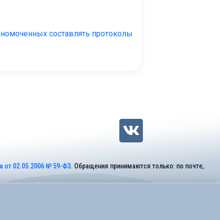
олномоченных составлять протоколы
 от 02.05.2006 № 59-ФЗ
. Обращения принимаются только: по почте,