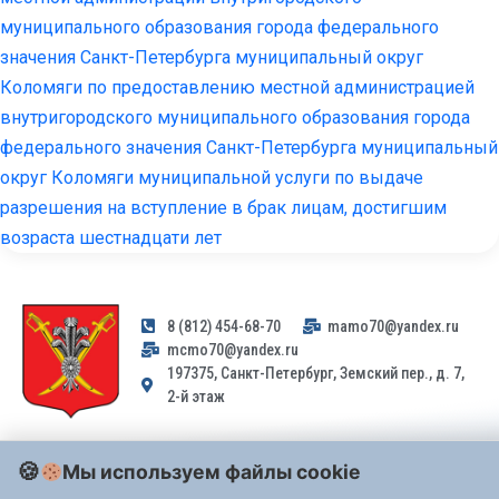
муниципального образования города федерального
значения Санкт-Петербурга муниципальный округ
Коломяги по предоставлению местной администрацией
внутригородского муниципального образования города
федерального значения Санкт-Петербурга муниципальный
округ Коломяги муниципальной услуги по выдаче
разрешения на вступление в брак лицам, достигшим
возраста шестнадцати лет
8 (812) 454-68-70
mamo70@yandex.ru
mcmo70@yandex.ru
197375, Санкт-Петербург, Земский пер., д. 7,
2-й этаж
Заявления и обращения граждан и организаций, поступившие на
Мы используем файлы cookie
адрес email, не могут быть рассмотрены на основании