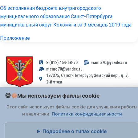
Об исполнении бюджета внутригородского
муниципального образования Санкт-Петербурга
муниципальный округ Коломяги за 9 месяцев 2019 года
Приложение
8 (812) 454-68-70
mamo70@yandex.ru
mcmo70@yandex.ru
197375, Санкт-Петербург, Земский пер., д. 7,
2-й этаж
Мы используем файлы cookie
Заявления и обращения граждан и организаций, поступившие на
адрес email, не могут быть рассмотрены на основании
Этот сайт использует файлы cookie для улучшения работы
Федерального закона от 02.05.2006 № 59-ФЗ
. Обращения
и аналитики.
Политика конфиденциальности
принимаются только: по почте, через
портал «Госуслуги» (ЕПГУ)
или лично при предъявлении паспорта.
Подробнее о типах cookie