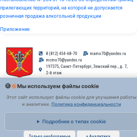
прилегающих территорий, на которой не допускается
розничная продажа алкогольной продукции
Приложение
8 (812) 454-68-70
mamo70@yandex.ru
mcmo70@yandex.ru
197375, Санкт-Петербург, Земский пер., д. 7,
2-й этаж
Мы используем файлы cookie
Заявления и обращения граждан и организаций, поступившие на
адрес email, не могут быть рассмотрены на основании
Этот сайт использует файлы cookie для улучшения работы
Федерального закона от 02.05.2006 № 59-ФЗ
. Обращения
и аналитики.
Политика конфиденциальности
принимаются только: по почте, через
портал «Госуслуги» (ЕПГУ)
или лично при предъявлении паспорта.
Подробнее о типах cookie
На Сайте действует
Политика обработки персональных данных
.
Только необходимые
+ Аналитика