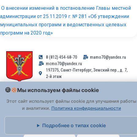
О внесении изменений в постановление Главы местной
администрации от 25.11.2019 г. № 281 «Об утверждении
муниципальных программ и ведомственных целевых
программ на 2020 год»
8 (812) 454-68-70
mamo70@yandex.ru
mcmo70@yandex.ru
197375, Санкт-Петербург, Земский пер., д. 7,
2-й этаж
Мы используем файлы cookie
Заявления и обращения граждан и организаций, поступившие на
адрес email, не могут быть рассмотрены на основании
Этот сайт использует файлы cookie для улучшения работы
Федерального закона от 02.05.2006 № 59-ФЗ
. Обращения
и аналитики.
Политика конфиденциальности
принимаются только: по почте, через
портал «Госуслуги» (ЕПГУ)
или лично при предъявлении паспорта.
Подробнее о типах cookie
На Сайте действует
Политика обработки персональных данных
.