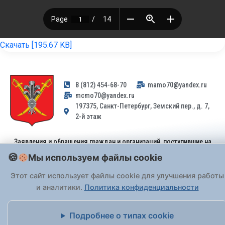
Скачать [195.67 KB]
8 (812) 454-68-70
mamo70@yandex.ru
mcmo70@yandex.ru
197375, Санкт-Петербург, Земский пер., д. 7,
2-й этаж
Заявления и обращения граждан и организаций, поступившие на
адрес email, не могут быть рассмотрены на основании
Мы используем файлы cookie
Федерального закона от 02.05.2006 № 59-ФЗ
. Обращения
принимаются только: по почте, через
портал «Госуслуги» (ЕПГУ)
Этот сайт использует файлы cookie для улучшения работы
или лично при предъявлении паспорта.
и аналитики.
Политика конфиденциальности
На Сайте действует
Политика обработки персональных данных
.
Подробнее о типах cookie