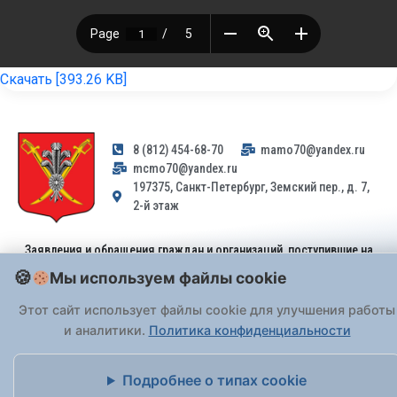
Скачать [393.26 KB]
8 (812) 454-68-70
mamo70@yandex.ru
mcmo70@yandex.ru
197375, Санкт-Петербург, Земский пер., д. 7,
2-й этаж
Заявления и обращения граждан и организаций, поступившие на
адрес email, не могут быть рассмотрены на основании
Мы используем файлы cookie
Федерального закона от 02.05.2006 № 59-ФЗ
. Обращения
принимаются только: по почте, через
портал «Госуслуги» (ЕПГУ)
Этот сайт использует файлы cookie для улучшения работы
или лично при предъявлении паспорта.
и аналитики.
Политика конфиденциальности
На Сайте действует
Политика обработки персональных данных
.
Подробнее о типах cookie