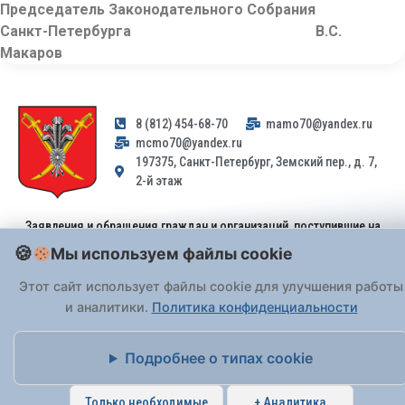
Председатель Законодательного Собрания
Санкт-Петербурга В.С.
Макаров
8 (812) 454-68-70
mamo70@yandex.ru
mcmo70@yandex.ru
197375, Санкт-Петербург, Земский пер., д. 7,
2-й этаж
Заявления и обращения граждан и организаций, поступившие на
адрес email, не могут быть рассмотрены на основании
Мы используем файлы cookie
Федерального закона от 02.05.2006 № 59-ФЗ
. Обращения
принимаются только: по почте, через
портал «Госуслуги» (ЕПГУ)
Этот сайт использует файлы cookie для улучшения работы
или лично при предъявлении паспорта.
и аналитики.
Политика конфиденциальности
На Сайте действует
Политика обработки персональных данных
.
Подробнее о типах cookie
Только необходимые
+ Аналитика