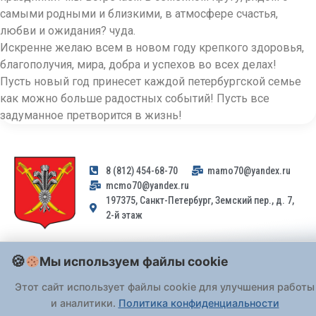
самыми родными и близкими, в атмосфере счастья,
любви и ожидания? чуда.
Искренне желаю всем в новом году крепкого здоровья,
благополучия, мира, добра и успехов во всех делах!
Пусть новый год принесет каждой петербургской семье
как можно больше радостных событий! Пусть все
задуманное претворится в жизнь!
8 (812) 454-68-70
mamo70@yandex.ru
mcmo70@yandex.ru
197375, Санкт-Петербург, Земский пер., д. 7,
2-й этаж
Заявления и обращения граждан и организаций, поступившие на
Мы используем файлы cookie
адрес email, не могут быть рассмотрены на основании
Федерального закона от 02.05.2006 № 59-ФЗ
. Обращения
Этот сайт использует файлы cookie для улучшения работы
принимаются только: по почте, через
портал «Госуслуги» (ЕПГУ)
и аналитики.
Политика конфиденциальности
или лично при предъявлении паспорта.