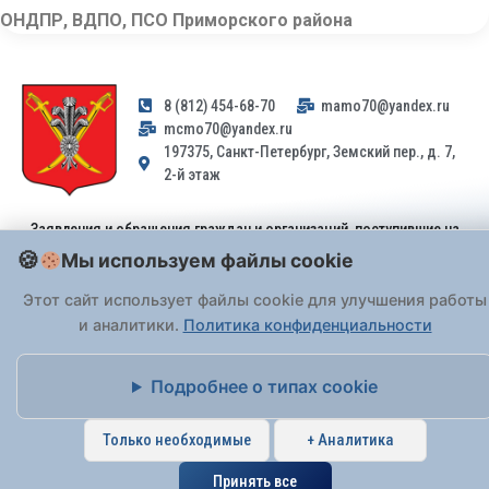
ОНДПР, ВДПО, ПСО Приморского района
8 (812) 454-68-70
mamo70@yandex.ru
mcmo70@yandex.ru
197375, Санкт-Петербург, Земский пер., д. 7,
2-й этаж
Заявления и обращения граждан и организаций, поступившие на
адрес email, не могут быть рассмотрены на основании
Мы используем файлы cookie
Федерального закона от 02.05.2006 № 59-ФЗ
. Обращения
принимаются только: по почте, через
портал «Госуслуги» (ЕПГУ)
Этот сайт использует файлы cookie для улучшения работы
или лично при предъявлении паспорта.
и аналитики.
Политика конфиденциальности
На Сайте действует
Политика обработки персональных данных
.
Подробнее о типах cookie
Только необходимые
+ Аналитика
Принять все